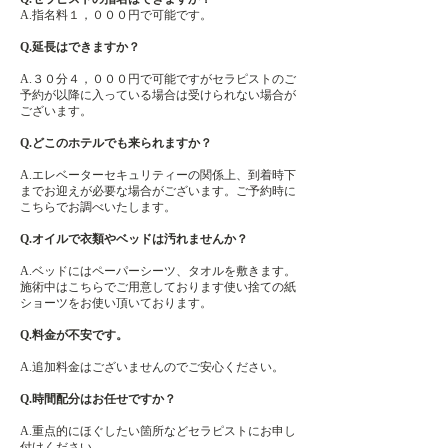
​A.指名料１，０００円で可能です。
Q.延長はできますか？
​A.３０分４，０００円で可能ですがセラピストのご
予約が以降に入っている場合は受けられない場合が
ございます。
Q.どこのホテルでも来られますか？
A.エレベーターセキュリティーの関係上、到着時下
までお迎えが必要な場合がございます。ご予約時に
こちらでお調べいたします。
Q.オイルで衣類やベッドは汚れませんか？
A.ベッドにはペーパーシーツ、タオルを敷きます。
施術中はこちらでご用意しております使い捨ての紙
ショーツをお使い頂いております。
Q.料金が不安です。
​A.追加料金はございませんのでご安心ください。
Q.時間配分はお任せですか？
​A.重点的にほぐしたい箇所などセラピストにお申し
付けください。