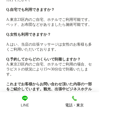
Q.自宅でも利用できますか？
​A.東京23区内のご自宅、ホテルでご利用可能です。
ベッド、お布団などがありましたら施術可能です。
Q.女性も利用できますか？
A.はい、当店の出張マッサージは女性のお客様も多
くご利用いただいております。
Q.予約してからどのくらいで到着しますか？
A.東京23区内のご自宅、ホテルでご利用の場合、セ
ラピストの状況により15〜30分位で到着いたしま
す。
これまでお客様からお問い合わせ頂いた内容の一部
をご紹介しています。観光、出張中ビジネスホテル
に滞在中のお客様やご自宅へ出張ご希望のお客様。
​男性、女性の多くのお客様に幅広くご利用頂いてお
ります。ご不明な点などはお気軽にお電話、LINE
LINE
電話・東京
でお問合せください！
For mobile massage in Tokyo, come to Reflex.
Reflex
is a mobile massage shop where carefully selected female therapists
will visit you
at your home or hotel in Tokyo's 23 wards in as little as 15
minutes
.
The basic services include aromatherapy massage, lymphatic drainage, and